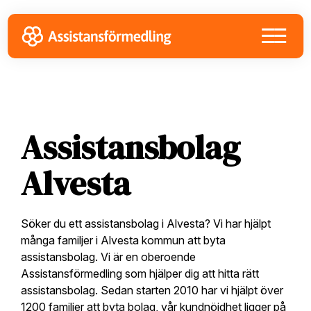
Skip
Skip
Skip
to
to
to
primary
main
footer
navigation
content
Assistansbolag
Alvesta
Söker du ett assistansbolag i Alvesta? Vi har hjälpt
många familjer i Alvesta kommun att byta
assistansbolag. Vi är en oberoende
Assistansförmedling som hjälper dig att hitta rätt
assistansbolag. Sedan starten 2010 har vi hjälpt över
1200 familjer att byta bolag, vår kundnöjdhet ligger på