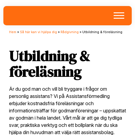
Skip
Skip
Skip
to
to
to
primary
main
footer
navigation
content
Hem
»
Så här kan vi hjälpa dig
»
Rådgivning
»
Utbildning & föreläsning
Utbildning &
föreläsning
Är du god man och vill bli tryggare i frågor om
personlig assistans? Vi på Assistansförmedling
erbjuder kostnadsfria föreläsningar och
informationsträffar för godmanföreningar – uppskattat
av godmän i hela landet. Vårt mål är att ge dig tydliga
svar, praktiska verktyg och ett bollplank när du ska
hjälpa din huvudman att välja rätt assistansbolag.