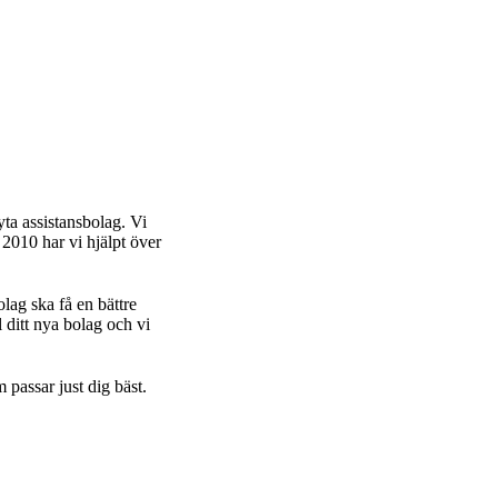
an vi hjälpa dig
ler byta
sbolag
om personlig
s
ning
ssistans
Familjer vi hjälpt
Om oss
Kontakt
ta assistansbolag. Vi
 2010 har vi hjälpt över
olag ska få en bättre
ll ditt nya bolag och vi
m passar just dig bäst.