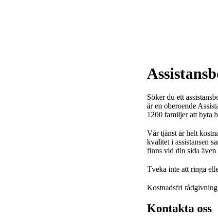
Skip
Skip
Skip
to
to
to
primary
main
footer
navigation
content
Assistansb
Söker du ett assistansb
är en oberoende Assista
1200 familjer att byta 
Vår tjänst är helt kostn
kvalitet i assistansen sa
finns vid din sida även 
Tveka inte att ringa elle
Kostnadsfri rådgivning
Kontakta oss