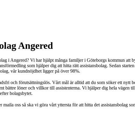
Så här k
Välja el
assistan
Ansöka 
assistan
Rådgiv
Stärkt a
olag Angered
olag i Angered? Vi har hjälpt många familjer i Göteborgs kommun att by
nsförmedling som hjälper dig att hitta rätt assistansbolag. Sedan starten
bolag, vår kundnöjdhet ligger på över 98%.
adsfri och förutsättningslös. Vårt mål är alltid att du som söker ett nytt b
mt bättre löner och villkor till assistenterna. Vi hjälper dig hela vägen ti
efter bolagsbytet.
r maila oss så ska vi göra vårt yttersta för att hitta det assistansbolag so