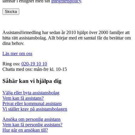
lämnar i enlighet med sin
integritetspolicy
.
Footer
Assistansförmedling har sedan år 2010 hjälpt över 2000 familjer att
hitta rätt assistansbolag. Allt börjar med ett samtal får du berättar om
dina behov.
Läs mer om oss
Ring oss:
020-19 10 10
Chatta med oss: mån-fre kl. 10-15
Såhär kan vi hjälpa dig
Välja eller byta assistansbolag
Vem kan få assistans?
Privat eller kommunal assistans
Vi ställer krav på assistansbolagen
Ansöka om personlig assistans
Vem kan få personlig assistans?
Hur går en ansökan till?