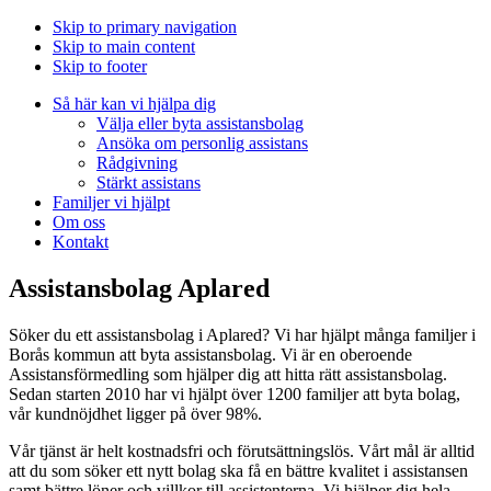
Skip to primary navigation
Skip to main content
Skip to footer
Så här kan vi hjälpa dig
Välja eller byta assistansbolag
Ansöka om personlig assistans
Rådgivning
Stärkt assistans
Familjer vi hjälpt
Om oss
Kontakt
Assistansbolag Aplared
Söker du ett assistansbolag i Aplared? Vi har hjälpt många familjer i
Borås kommun att byta assistansbolag. Vi är en oberoende
Assistansförmedling som hjälper dig att hitta rätt assistansbolag.
Sedan starten 2010 har vi hjälpt över 1200 familjer att byta bolag,
vår kundnöjdhet ligger på över 98%.
Vår tjänst är helt kostnadsfri och förutsättningslös. Vårt mål är alltid
att du som söker ett nytt bolag ska få en bättre kvalitet i assistansen
samt bättre löner och villkor till assistenterna. Vi hjälper dig hela