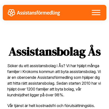
Skip
Skip
Skip
to
to
to
primary
main
footer
navigation
content
Assistansbolag Ås
Söker du ett assistansbolag i Ås? Vi har hjälpt många
familjer i Krokoms kommun att byta assistansbolag. Vi
är en oberoende Assistansförmedling som hjälper dig
att hitta rätt assistansbolag. Sedan starten 2010 har vi
hjälpt över 1200 familjer att byta bolag, vår
kundnöjdhet ligger på över 98%.
Vår tjänst är helt kostnadsfri och förutsättningslös.