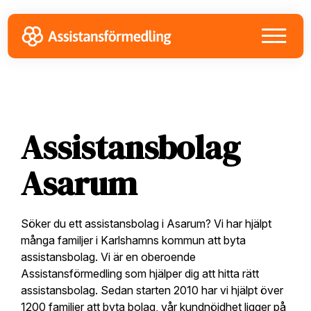
Skip
Skip
Skip
to
to
to
primary
main
footer
navigation
content
Assistansbolag
Asarum
Söker du ett assistansbolag i Asarum? Vi har hjälpt
många familjer i Karlshamns kommun att byta
assistansbolag. Vi är en oberoende
Assistansförmedling som hjälper dig att hitta rätt
assistansbolag. Sedan starten 2010 har vi hjälpt över
1200 familjer att byta bolag, vår kundnöjdhet ligger på