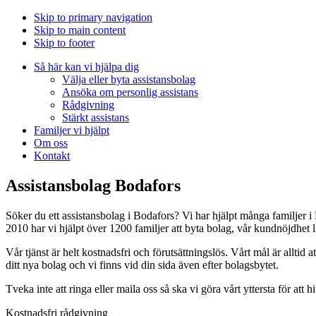
Skip to primary navigation
Skip to main content
Skip to footer
Så här kan vi hjälpa dig
Välja eller byta assistansbolag
Ansöka om personlig assistans
Rådgivning
Stärkt assistans
Familjer vi hjälpt
Om oss
Kontakt
Assistansbolag Bodafors
Söker du ett assistansbolag i Bodafors? Vi har hjälpt många familjer i
2010 har vi hjälpt över 1200 familjer att byta bolag, vår kundnöjdhet 
Vår tjänst är helt kostnadsfri och förutsättningslös. Vårt mål är alltid at
ditt nya bolag och vi finns vid din sida även efter bolagsbytet.
Tveka inte att ringa eller maila oss så ska vi göra vårt yttersta för att h
Kostnadsfri rådgivning