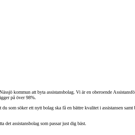
 Nässjö kommun att byta assistansbolag. Vi är en oberoende Assistansförm
ligger på över 98%.
t du som söker ett nytt bolag ska få en bättre kvalitet i assistansen samt b
itta det assistansbolag som passar just dig bäst.