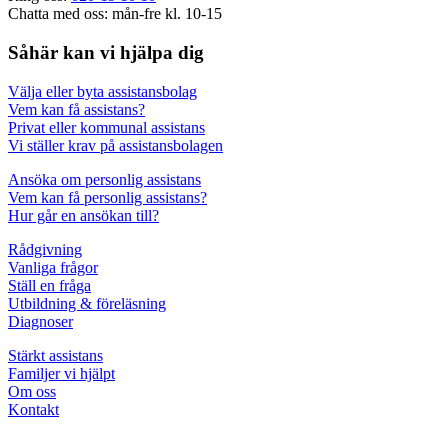
Chatta med oss: mån-fre kl. 10-15
Såhär kan vi hjälpa dig
Välja eller byta assistansbolag
Vem kan få assistans?
Privat eller kommunal assistans
Vi ställer krav på assistansbolagen
Ansöka om personlig assistans
Vem kan få personlig assistans?
Hur går en ansökan till?
Rådgivning
Vanliga frågor
Ställ en fråga
Utbildning & föreläsning
Diagnoser
Stärkt assistans
Familjer vi hjälpt
Om oss
Kontakt