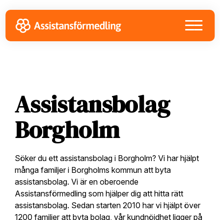
Skip
Skip
Skip
to
to
to
primary
main
footer
navigation
content
Assistansbolag
Borgholm
Söker du ett assistansbolag i Borgholm? Vi har hjälpt
många familjer i Borgholms kommun att byta
assistansbolag. Vi är en oberoende
Assistansförmedling som hjälper dig att hitta rätt
assistansbolag. Sedan starten 2010 har vi hjälpt över
1200 familjer att byta bolag, vår kundnöjdhet ligger på