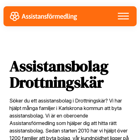
Skip
Skip
Skip
to
to
to
primary
main
footer
navigation
content
Assistansbolag
Drottningskär
Söker du ett assistansbolag i Drottningskär? Vi har
hjälpt många familjer i Karlskrona kommun att byta
assistansbolag. Vi är en oberoende
Assistansförmedling som hjälper dig att hitta rätt
assistansbolag. Sedan starten 2010 har vi hjälpt över
1200 familjer att byta bolag, vår kundnöjdhet ligger på