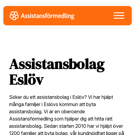
Skip
Skip
Skip
to
to
to
primary
main
footer
navigation
content
Assistansbolag
Eslöv
Söker du ett assistansbolag i Eslöv? Vi har hjälpt
många familjer i Eslövs kommun att byta
assistansbolag. Vi är en oberoende
Assistansförmedling som hjälper dig att hitta rätt
assistansbolag. Sedan starten 2010 har vi hjälpt över
1200 familjer att byta bolag, vår kundnöjdhet ligger på