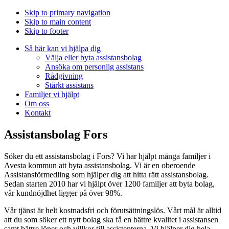
Skip to primary navigation
Skip to main content
Skip to footer
Så här kan vi hjälpa dig
Välja eller byta assistansbolag
Ansöka om personlig assistans
Rådgivning
Stärkt assistans
Familjer vi hjälpt
Om oss
Kontakt
Assistansbolag Fors
Söker du ett assistansbolag i Fors? Vi har hjälpt många familjer i
Avesta kommun att byta assistansbolag. Vi är en oberoende
Assistansförmedling som hjälper dig att hitta rätt assistansbolag.
Sedan starten 2010 har vi hjälpt över 1200 familjer att byta bolag,
vår kundnöjdhet ligger på över 98%.
Vår tjänst är helt kostnadsfri och förutsättningslös. Vårt mål är alltid
att du som söker ett nytt bolag ska få en bättre kvalitet i assistansen
samt bättre löner och villkor till assistenterna. Vi hjälper dig hela