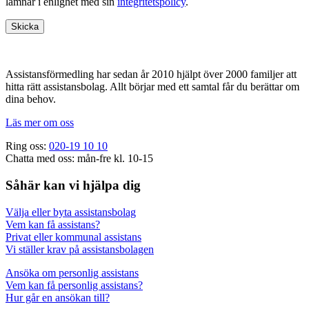
lämnar i enlighet med sin
integritetspolicy
.
Footer
Assistansförmedling har sedan år 2010 hjälpt över 2000 familjer att
hitta rätt assistansbolag. Allt börjar med ett samtal får du berättar om
dina behov.
Läs mer om oss
Ring oss:
020-19 10 10
Chatta med oss: mån-fre kl. 10-15
Såhär kan vi hjälpa dig
Välja eller byta assistansbolag
Vem kan få assistans?
Privat eller kommunal assistans
Vi ställer krav på assistansbolagen
Ansöka om personlig assistans
Vem kan få personlig assistans?
Hur går en ansökan till?