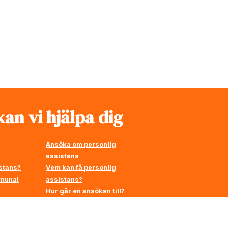
an vi hjälpa dig
Ansöka om personlig
assistans
stans?
Vem kan få personlig
mmunal
assistans?
Hur går en ansökan till?
å
en