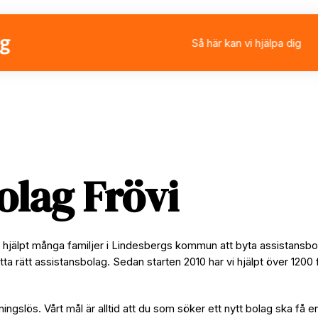
Så här kan vi hjälpa dig
Välja eller byta assistan
Ansöka om personlig ass
Rådgivning
Stärkt assistans
olag Frövi
ar hjälpt många familjer i Lindesbergs kommun att byta assistansb
tta rätt assistansbolag. Sedan starten 2010 har vi hjälpt över 1200 
ningslös. Vårt mål är alltid att du som söker ett nytt bolag ska få e