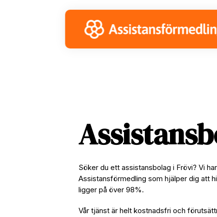
Skip
Skip
Skip
to
to
to
primary
main
footer
navigation
content
Assistansb
Söker du ett assistansbolag i Frövi? Vi h
Assistansförmedling som hjälper dig att hi
ligger på över 98%.
Vår tjänst är helt kostnadsfri och förutsätt