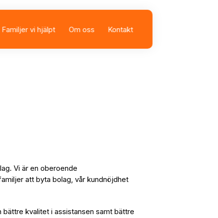
Familjer vi hjälpt
Om oss
Kontakt
sbolag
istans
olag. Vi är en oberoende
familjer att byta bolag, vår kundnöjdhet
n bättre kvalitet i assistansen samt bättre