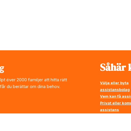
Såhär k
t över 2000 familjer att hitta rätt
Välja eller byta
 får du berättar om dina behov.
assistansbolag
Vem kan få assi
Privat eller ko
assistans
Vi ställer krav p
assistansbolag