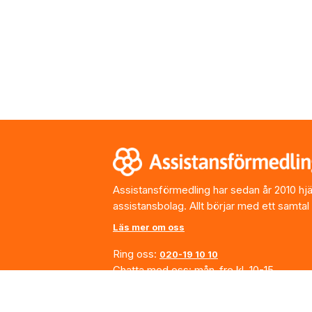
Footer
Assistansförmedling har sedan år 2010 hjälp
assistansbolag. Allt börjar med ett samtal
Läs mer om oss
Ring oss:
020-19 10 10
Chatta med oss: mån-fre kl. 10-15