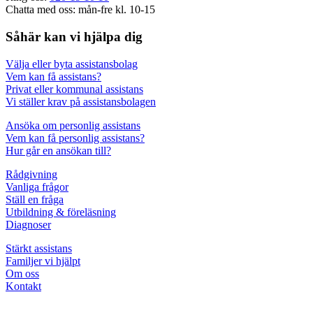
Chatta med oss: mån-fre kl. 10-15
Såhär kan vi hjälpa dig
Välja eller byta assistansbolag
Vem kan få assistans?
Privat eller kommunal assistans
Vi ställer krav på assistansbolagen
Ansöka om personlig assistans
Vem kan få personlig assistans?
Hur går en ansökan till?
Rådgivning
Vanliga frågor
Ställ en fråga
Utbildning & föreläsning
Diagnoser
Stärkt assistans
Familjer vi hjälpt
Om oss
Kontakt