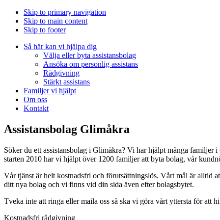
Skip to primary navigation
Skip to main content
Skip to footer
Så här kan vi hjälpa dig
Välja eller byta assistansbolag
Ansöka om personlig assistans
Rådgivning
Stärkt assistans
Familjer vi hjälpt
Om oss
Kontakt
Assistansbolag Glimåkra
Söker du ett assistansbolag i Glimåkra? Vi har hjälpt många familjer i
starten 2010 har vi hjälpt över 1200 familjer att byta bolag, vår kund
Vår tjänst är helt kostnadsfri och förutsättningslös. Vårt mål är alltid at
ditt nya bolag och vi finns vid din sida även efter bolagsbytet.
Tveka inte att ringa eller maila oss så ska vi göra vårt yttersta för att h
Kostnadsfri rådgivning