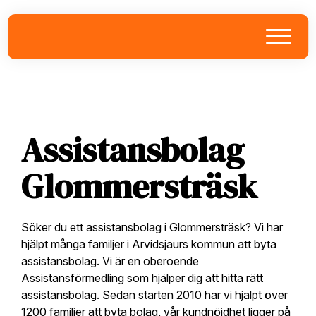
Skip
Skip
Skip
to
to
to
primary
main
footer
navigation
content
Assistansbolag
Glommersträsk
Söker du ett assistansbolag i Glommersträsk? Vi har
hjälpt många familjer i Arvidsjaurs kommun att byta
assistansbolag. Vi är en oberoende
Assistansförmedling som hjälper dig att hitta rätt
assistansbolag. Sedan starten 2010 har vi hjälpt över
1200 familjer att byta bolag, vår kundnöjdhet ligger på