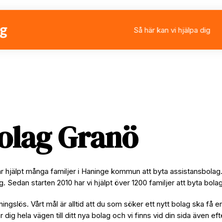
Så här kan vi hjälpa dig
Välja eller byta assistan
Ansöka om personlig ass
Rådgivning
Stärkt assistans
olag Granö
ar hjälpt många familjer i Haninge kommun att byta assistansbola
ag. Sedan starten 2010 har vi hjälpt över 1200 familjer att byta bo
ningslös. Vårt mål är alltid att du som söker ett nytt bolag ska få e
per dig hela vägen till ditt nya bolag och vi finns vid din sida även e