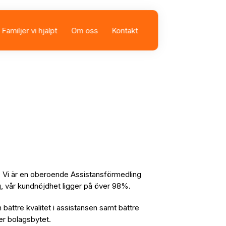
Familjer vi hjälpt
Om oss
Kontakt
sbolag
istans
g. Vi är en oberoende Assistansförmedling
lag, vår kundnöjdhet ligger på över 98%.
n bättre kvalitet i assistansen samt bättre
fter bolagsbytet.