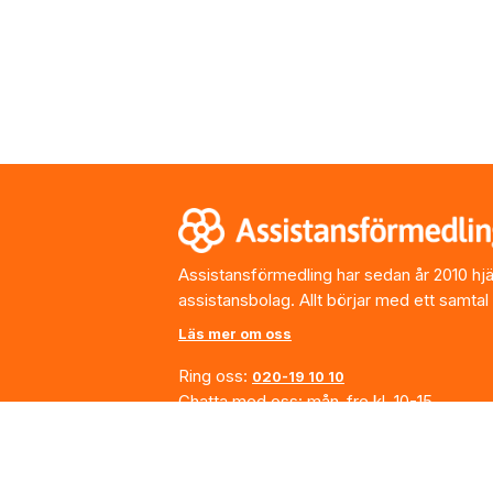
Footer
Assistansförmedling har sedan år 2010 hjälp
assistansbolag. Allt börjar med ett samtal
Läs mer om oss
Ring oss:
020-19 10 10
Chatta med oss: mån-fre kl. 10-15