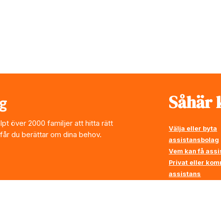
Såhär k
t över 2000 familjer att hitta rätt
Välja eller byta
 får du berättar om dina behov.
assistansbolag
Vem kan få assi
Privat eller ko
assistans
Vi ställer krav p
assistansbolag
Rådgivning