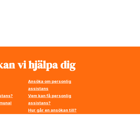
an vi hjälpa dig
Ansöka om personlig
assistans
stans?
Vem kan få personlig
mmunal
assistans?
Hur går en ansökan till?
å
en
Stärkt assistans