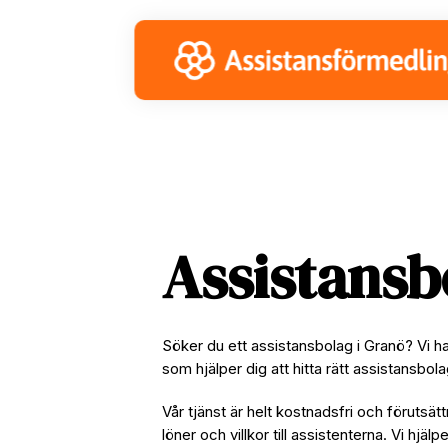
Skip
Skip
Skip
to
to
to
primary
main
footer
navigation
content
Assistansb
Söker du ett assistansbolag i Granö? Vi h
som hjälper dig att hitta rätt assistansbol
Vår tjänst är helt kostnadsfri och förutsätt
löner och villkor till assistenterna. Vi hjäl