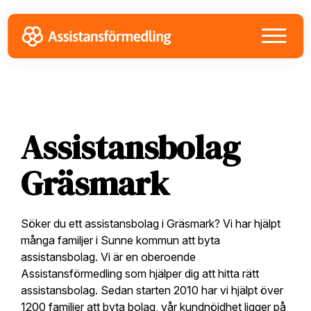
Skip
Skip
Skip
to
to
to
primary
main
footer
navigation
content
Assistansbolag
Gräsmark
Söker du ett assistansbolag i Gräsmark? Vi har hjälpt
många familjer i Sunne kommun att byta
assistansbolag. Vi är en oberoende
Assistansförmedling som hjälper dig att hitta rätt
assistansbolag. Sedan starten 2010 har vi hjälpt över
1200 familjer att byta bolag, vår kundnöjdhet ligger på