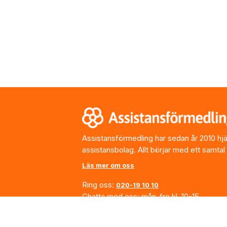
Footer
Assistansförmedling har sedan år 2010 hjälp
assistansbolag. Allt börjar med ett samtal
Läs mer om oss
Ring oss:
020-19 10 10
Chatta med oss: mån-fre kl. 10-15