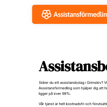
Skip
Skip
Skip
to
to
to
primary
main
footer
navigation
content
Assistansb
Söker du ett assistansbolag i Grimslöv? V
Assistansförmedling som hjälper dig att hi
ligger på över 98%.
Vår tjänst är helt kostnadsfri och förutsätt