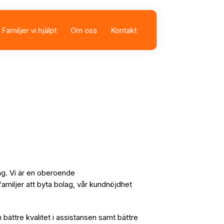
Familjer vi hjälpt
Om oss
Kontakt
sbolag
istans
ag. Vi är en oberoende
familjer att byta bolag, vår kundnöjdhet
n bättre kvalitet i assistansen samt bättre