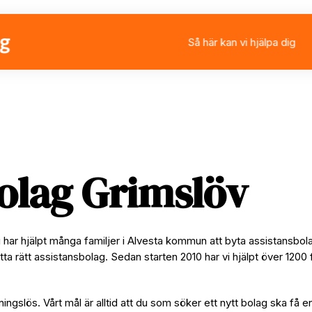
Så här kan vi hjälpa dig
Välja eller byta assistan
Ansöka om personlig ass
Rådgivning
Stärkt assistans
olag Grimslöv
i har hjälpt många familjer i Alvesta kommun att byta assistansbol
tta rätt assistansbolag. Sedan starten 2010 har vi hjälpt över 1200 
ningslös. Vårt mål är alltid att du som söker ett nytt bolag ska få e