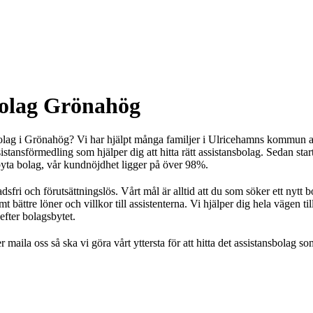
Så här k
Välja el
assistan
Ansöka 
assistan
Rådgiv
Stärkt a
bolag Grönahög
bolag i Grönahög? Vi har hjälpt många familjer i Ulricehamns kommun at
stansförmedling som hjälper dig att hitta rätt assistansbolag. Sedan star
byta bolag, vår kundnöjdhet ligger på över 98%.
adsfri och förutsättningslös. Vårt mål är alltid att du som söker ett nytt b
mt bättre löner och villkor till assistenterna. Vi hjälper dig hela vägen ti
efter bolagsbytet.
r maila oss så ska vi göra vårt yttersta för att hitta det assistansbolag so