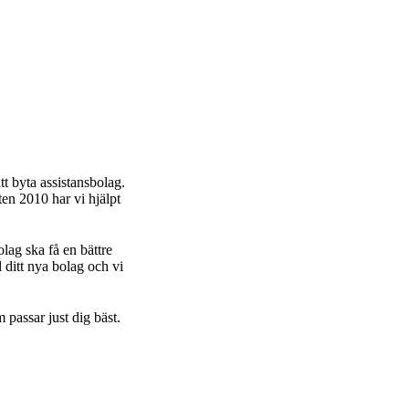
an vi hjälpa dig
ler byta
sbolag
om personlig
s
ning
ssistans
Familjer vi hjälpt
Om oss
Kontakt
t byta assistansbolag.
ten 2010 har vi hjälpt
olag ska få en bättre
ll ditt nya bolag och vi
m passar just dig bäst.