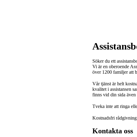
Skip
Skip
Skip
to
to
to
primary
main
footer
navigation
content
Assistans
Söker du ett assistans
Vi är en oberoende Assi
över 1200 familjer att 
Vår tjänst är helt kostn
kvalitet i assistansen sa
finns vid din sida även 
Tveka inte att ringa elle
Kostnadsfri rådgivning
Kontakta oss