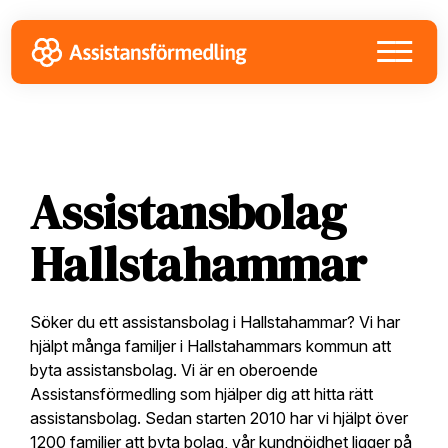
Skip
Skip
Skip
to
to
to
primary
main
footer
navigation
content
Assistansbolag
Hallstahammar
Söker du ett assistansbolag i Hallstahammar? Vi har
hjälpt många familjer i Hallstahammars kommun att
byta assistansbolag. Vi är en oberoende
Assistansförmedling som hjälper dig att hitta rätt
assistansbolag. Sedan starten 2010 har vi hjälpt över
1200 familjer att byta bolag, vår kundnöjdhet ligger på