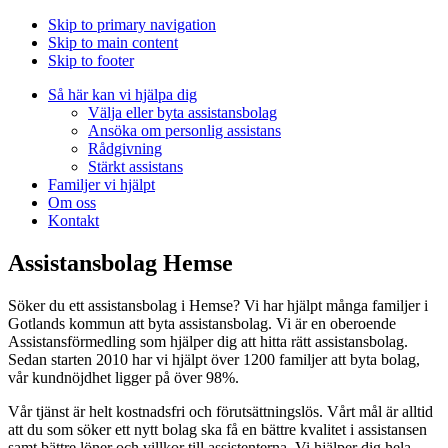
Skip to primary navigation
Skip to main content
Skip to footer
Så här kan vi hjälpa dig
Välja eller byta assistansbolag
Ansöka om personlig assistans
Rådgivning
Stärkt assistans
Familjer vi hjälpt
Om oss
Kontakt
Assistansbolag Hemse
Söker du ett assistansbolag i Hemse? Vi har hjälpt många familjer i
Gotlands kommun att byta assistansbolag. Vi är en oberoende
Assistansförmedling som hjälper dig att hitta rätt assistansbolag.
Sedan starten 2010 har vi hjälpt över 1200 familjer att byta bolag,
vår kundnöjdhet ligger på över 98%.
Vår tjänst är helt kostnadsfri och förutsättningslös. Vårt mål är alltid
att du som söker ett nytt bolag ska få en bättre kvalitet i assistansen
samt bättre löner och villkor till assistenterna. Vi hjälper dig hela