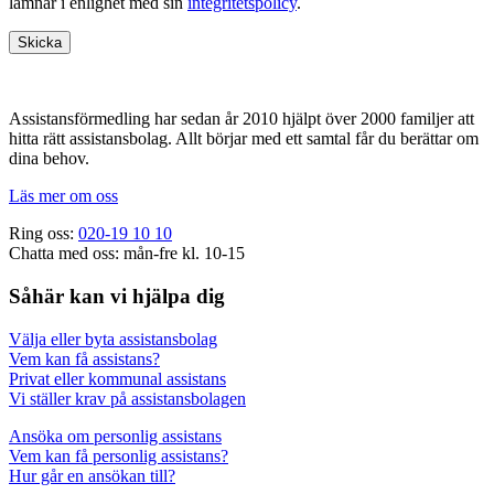
lämnar i enlighet med sin
integritetspolicy
.
Footer
Assistansförmedling har sedan år 2010 hjälpt över 2000 familjer att
hitta rätt assistansbolag. Allt börjar med ett samtal får du berättar om
dina behov.
Läs mer om oss
Ring oss:
020-19 10 10
Chatta med oss: mån-fre kl. 10-15
Såhär kan vi hjälpa dig
Välja eller byta assistansbolag
Vem kan få assistans?
Privat eller kommunal assistans
Vi ställer krav på assistansbolagen
Ansöka om personlig assistans
Vem kan få personlig assistans?
Hur går en ansökan till?