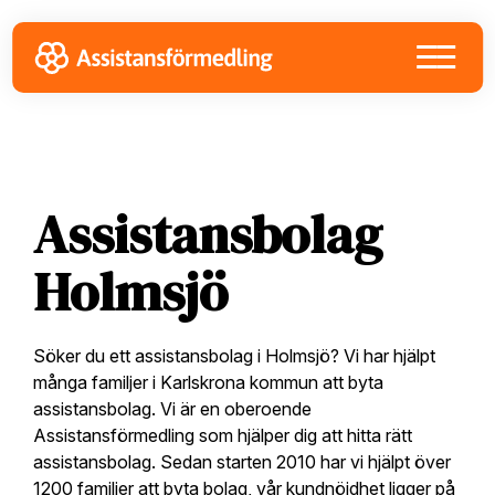
Skip
Skip
Skip
to
to
to
primary
main
footer
navigation
content
Assistansbolag
Holmsjö
Söker du ett assistansbolag i Holmsjö? Vi har hjälpt
många familjer i Karlskrona kommun att byta
assistansbolag. Vi är en oberoende
Assistansförmedling som hjälper dig att hitta rätt
assistansbolag. Sedan starten 2010 har vi hjälpt över
1200 familjer att byta bolag, vår kundnöjdhet ligger på