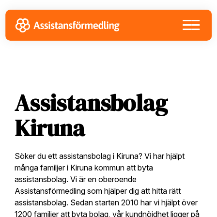
Skip
Skip
Skip
to
to
to
primary
main
footer
navigation
content
Assistansbolag
Kiruna
Söker du ett assistansbolag i Kiruna? Vi har hjälpt
många familjer i Kiruna kommun att byta
assistansbolag. Vi är en oberoende
Assistansförmedling som hjälper dig att hitta rätt
assistansbolag. Sedan starten 2010 har vi hjälpt över
1200 familjer att byta bolag, vår kundnöjdhet ligger på