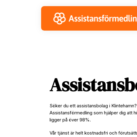
Skip
Skip
Skip
to
to
to
primary
main
footer
navigation
content
Assistansb
Söker du ett assistansbolag i Klintehamn?
Assistansförmedling som hjälper dig att hi
ligger på över 98%.
Vår tjänst är helt kostnadsfri och förutsätt