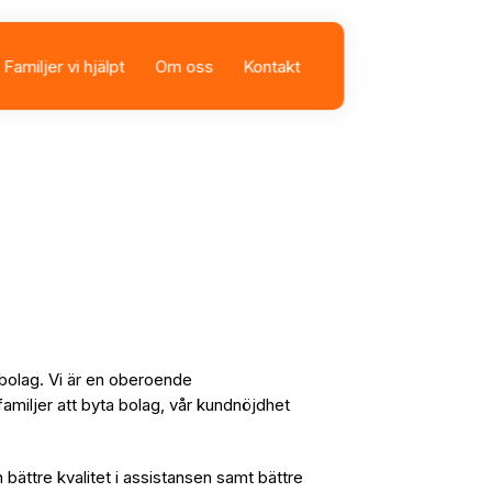
Familjer vi hjälpt
Om oss
Kontakt
sbolag
istans
sbolag. Vi är en oberoende
familjer att byta bolag, vår kundnöjdhet
n bättre kvalitet i assistansen samt bättre