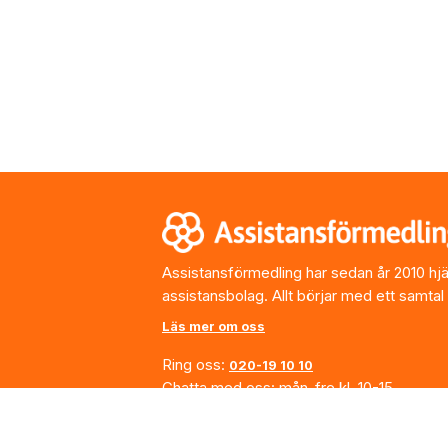
Footer
Assistansförmedling har sedan år 2010 hjälp
assistansbolag. Allt börjar med ett samtal
Läs mer om oss
Ring oss:
020-19 10 10
Chatta med oss: mån-fre kl. 10-15