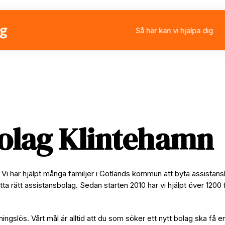
Så här kan vi hjälpa dig
Välja eller byta assistan
Ansöka om personlig ass
Rådgivning
Stärkt assistans
olag Klintehamn
 Vi har hjälpt många familjer i Gotlands kommun att byta assistan
tta rätt assistansbolag. Sedan starten 2010 har vi hjälpt över 1200 
ningslös. Vårt mål är alltid att du som söker ett nytt bolag ska få e