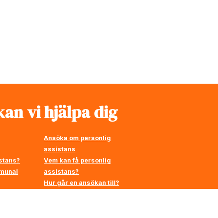
an vi hjälpa dig
Ansöka om personlig
assistans
stans?
Vem kan få personlig
mmunal
assistans?
Hur går en ansökan till?
å
en