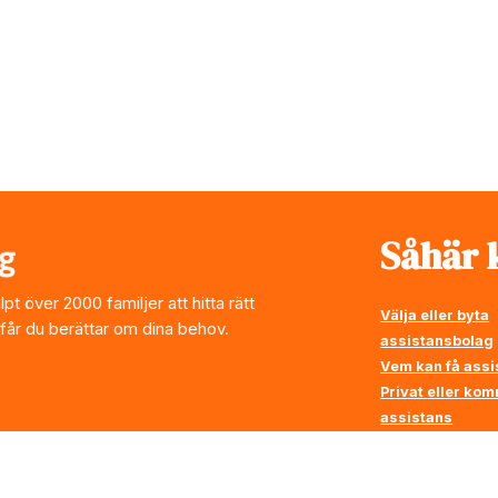
Såhär k
t över 2000 familjer att hitta rätt
Välja eller byta
 får du berättar om dina behov.
assistansbolag
Vem kan få assi
Privat eller ko
assistans
Vi ställer krav p
assistansbolag