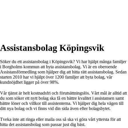
Så här kan vi hjälpa dig
Skip
Skip
Skip
Välja eller byta assistansbolag
to
to
to
Ansöka om personlig assistans
primary
main
footer
Rådgivning
navigation
content
Stärkt assistans
Familjer vi hjälpt
Om oss
Kontakt
Assistansbolag Köpingsvik
Söker du ett assistansbolag i Köpingsvik? Vi har hjälpt många familjer
i Borgholms kommun att byta assistansbolag. Vi är en oberoende
Assistansförmedling som hjälper dig att hitta rätt assistansbolag. Sedan
starten 2010 har vi hjälpt över 1200 familjer att byta bolag, vår
kundnöjdhet ligger på över 98%.
Vår tjänst är helt kostnadsfri och förutsättningslös. Vårt mål är alltid att
du som söker ett nytt bolag ska få en bättre kvalitet i assistansen samt
bättre löner och villkor till assistenterna. Vi hjälper dig hela vägen till
ditt nya bolag och vi finns vid din sida även efter bolagsbytet.
Tveka inte att ringa eller maila oss så ska vi göra vårt yttersta för att
hitta det assistansbolag som passar just dig bäst.