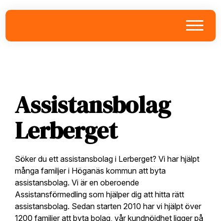
Skip
Skip
Skip
to
to
to
primary
main
footer
navigation
content
Assistansbolag
Lerberget
Söker du ett assistansbolag i Lerberget? Vi har hjälpt
många familjer i Höganäs kommun att byta
assistansbolag. Vi är en oberoende
Assistansförmedling som hjälper dig att hitta rätt
assistansbolag. Sedan starten 2010 har vi hjälpt över
1200 familjer att byta bolag, vår kundnöjdhet ligger på