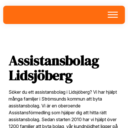
Skip
Skip
Skip
to
to
to
primary
main
footer
navigation
content
Assistansbolag
Lidsjöberg
Söker du ett assistansbolag i Lidsjöberg? Vi har hjälpt
många familjer i Strömsunds kommun att byta
assistansbolag. Vi är en oberoende
Assistansförmedling som hjälper dig att hitta rätt
assistansbolag. Sedan starten 2010 har vi hjälpt över
1200 familjer att byta bolag, vår kundnöjdhet ligger på