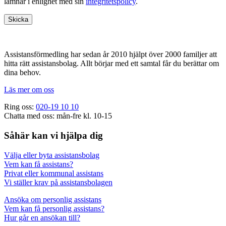
lämnar i enlighet med sin
integritetspolicy
.
Footer
Assistansförmedling har sedan år 2010 hjälpt över 2000 familjer att
hitta rätt assistansbolag. Allt börjar med ett samtal får du berättar om
dina behov.
Läs mer om oss
Ring oss:
020-19 10 10
Chatta med oss: mån-fre kl. 10-15
Såhär kan vi hjälpa dig
Välja eller byta assistansbolag
Vem kan få assistans?
Privat eller kommunal assistans
Vi ställer krav på assistansbolagen
Ansöka om personlig assistans
Vem kan få personlig assistans?
Hur går en ansökan till?