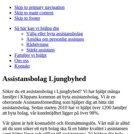
Skip to primary navigation
Skip to main content
Skip to footer
Så här kan vi hjälpa dig
Välja eller byta assistansbolag
Ansöka om personlig assistans
Rådgivning
Stärkt assistans
Familjer vi hjälpt
Om oss
Kontakt
Assistansbolag Ljungbyhed
Söker du ett assistansbolag i Ljungbyhed? Vi har hjälpt många
familjer i Klippans kommun att byta assistansbolag. Vi är en
oberoende Assistansförmedling som hjälper dig att hitta rätt
assistansbolag. Sedan starten 2010 har vi hjälpt över 1200 familjer
att byta bolag, vår kundnöjdhet ligger på över 98%.
Vår tjänst är helt kostnadsfri och förutsättningslös. Vårt mål är alltid
att du som söker ett nytt bolag ska få en bättre kvalitet i assistansen
samt bättre löner och villkor till assistenterna. Vi hjälper dig hela