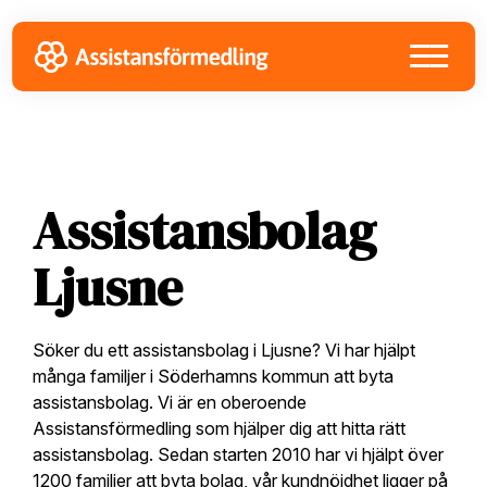
Skip
Skip
Skip
to
to
to
primary
main
footer
navigation
content
Assistansbolag
Ljusne
Söker du ett assistansbolag i Ljusne? Vi har hjälpt
många familjer i Söderhamns kommun att byta
assistansbolag. Vi är en oberoende
Assistansförmedling som hjälper dig att hitta rätt
assistansbolag. Sedan starten 2010 har vi hjälpt över
1200 familjer att byta bolag, vår kundnöjdhet ligger på