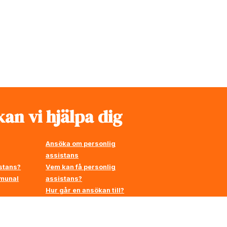
an vi hjälpa dig
Ansöka om personlig
assistans
stans?
Vem kan få personlig
mmunal
assistans?
Hur går en ansökan till?
å
en