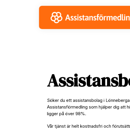
Skip
Skip
Skip
to
to
to
primary
main
footer
navigation
content
Assistans
Söker du ett assistansbolag i Lönneberga?
Assistansförmedling som hjälper dig att hi
ligger på över 98%.
Vår tjänst är helt kostnadsfri och förutsätt