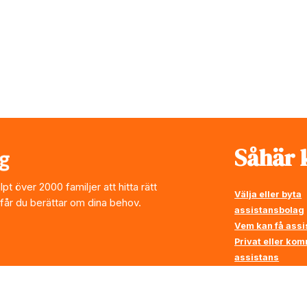
Såhär k
t över 2000 familjer att hitta rätt
Välja eller byta
 får du berättar om dina behov.
assistansbolag
Vem kan få assi
Privat eller ko
assistans
Vi ställer krav p
assistansbolag