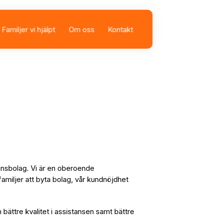
Familjer vi hjälpt
Om oss
Kontakt
sbolag
istans
tansbolag. Vi är en oberoende
familjer att byta bolag, vår kundnöjdhet
n bättre kvalitet i assistansen samt bättre