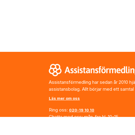
Footer
Assistansförmedling har sedan år 2010 hjälp
assistansbolag. Allt börjar med ett samtal
Läs mer om oss
Ring oss:
020-19 10 10
Chatta med oss: mån-fre kl. 10-15