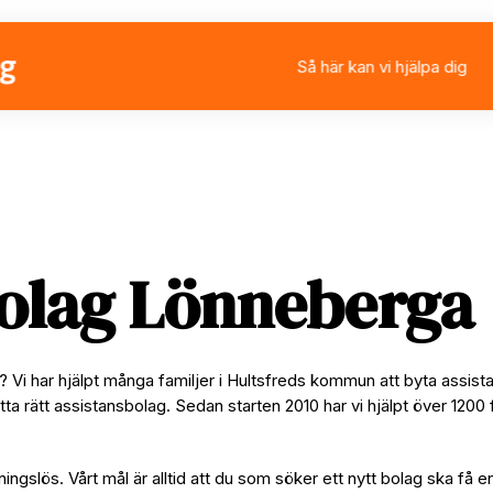
Så här kan vi hjälpa dig
Välja eller byta assistan
Ansöka om personlig ass
Rådgivning
Stärkt assistans
bolag Lönneberga
 Vi har hjälpt många familjer i Hultsfreds kommun att byta assis
tta rätt assistansbolag. Sedan starten 2010 har vi hjälpt över 1200 
ningslös. Vårt mål är alltid att du som söker ett nytt bolag ska få e