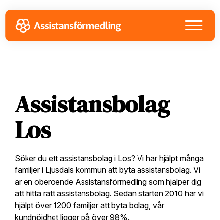
Skip
Skip
Skip
to
to
to
primary
main
footer
navigation
content
Assistansbolag
Los
Söker du ett assistansbolag i Los? Vi har hjälpt många
familjer i Ljusdals kommun att byta assistansbolag. Vi
är en oberoende Assistansförmedling som hjälper dig
att hitta rätt assistansbolag. Sedan starten 2010 har vi
hjälpt över 1200 familjer att byta bolag, vår
kundnöjdhet ligger på över 98%.