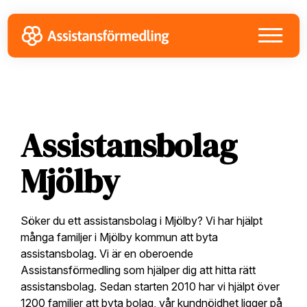
Skip
Skip
Skip
to
to
to
primary
main
footer
navigation
content
Assistansbolag
Mjölby
Söker du ett assistansbolag i Mjölby? Vi har hjälpt
många familjer i Mjölby kommun att byta
assistansbolag. Vi är en oberoende
Assistansförmedling som hjälper dig att hitta rätt
assistansbolag. Sedan starten 2010 har vi hjälpt över
1200 familjer att byta bolag, vår kundnöjdhet ligger på