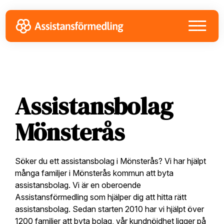
Skip
Skip
Skip
to
to
to
primary
main
footer
navigation
content
Assistansbolag
Mönsterås
Söker du ett assistansbolag i Mönsterås? Vi har hjälpt
många familjer i Mönsterås kommun att byta
assistansbolag. Vi är en oberoende
Assistansförmedling som hjälper dig att hitta rätt
assistansbolag. Sedan starten 2010 har vi hjälpt över
1200 familjer att byta bolag, vår kundnöjdhet ligger på