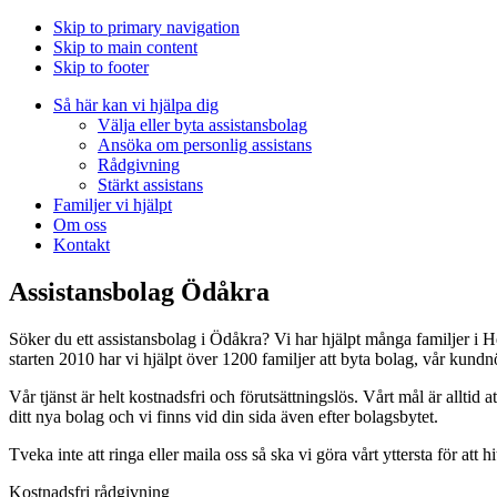
Skip to primary navigation
Skip to main content
Skip to footer
Så här kan vi hjälpa dig
Välja eller byta assistansbolag
Ansöka om personlig assistans
Rådgivning
Stärkt assistans
Familjer vi hjälpt
Om oss
Kontakt
Assistansbolag Ödåkra
Söker du ett assistansbolag i Ödåkra? Vi har hjälpt många familjer i H
starten 2010 har vi hjälpt över 1200 familjer att byta bolag, vår kund
Vår tjänst är helt kostnadsfri och förutsättningslös. Vårt mål är alltid at
ditt nya bolag och vi finns vid din sida även efter bolagsbytet.
Tveka inte att ringa eller maila oss så ska vi göra vårt yttersta för att h
Kostnadsfri rådgivning