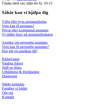
Chatta med oss: mån-fre kl. 10-15
Såhär kan vi hjälpa dig
Välja eller byta assistansbolag
Vem kan få assistans?
Privat eller kommunal assistans
Vi ställer krav på assistansbolagen
Ansöka om personlig assistans
Vem kan få personlig assistans?
Hur går en ansökan till?
Rådgivning
Vanliga frågor
Ställ en fråga
Utbildning & föreläsning
Diagnoser
Stärkt assistans
Familjer vi hjälpt
Om oss
Kontakt