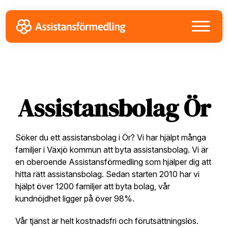
Skip
Skip
Skip
to
to
to
primary
main
footer
navigation
content
Assistansbolag Ör
Söker du ett assistansbolag i Ör? Vi har hjälpt många
familjer i Växjö kommun att byta assistansbolag. Vi är
en oberoende Assistansförmedling som hjälper dig att
hitta rätt assistansbolag. Sedan starten 2010 har vi
hjälpt över 1200 familjer att byta bolag, vår
kundnöjdhet ligger på över 98%.
Vår tjänst är helt kostnadsfri och förutsättningslös.