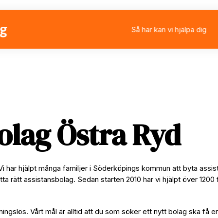
Så här kan vi hjälpa dig
Välja eller byta assistan
Ansöka om personlig ass
Rådgivning
Stärkt assistans
olag Östra Ryd
Vi har hjälpt många familjer i Söderköpings kommun att byta assi
tta rätt assistansbolag. Sedan starten 2010 har vi hjälpt över 1200 
ningslös. Vårt mål är alltid att du som söker ett nytt bolag ska få e