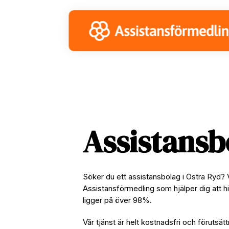
Skip
Skip
Skip
to
to
to
primary
main
footer
navigation
content
Assistansb
Söker du ett assistansbolag i Östra Ryd? 
Assistansförmedling som hjälper dig att hi
ligger på över 98%.
Vår tjänst är helt kostnadsfri och förutsätt