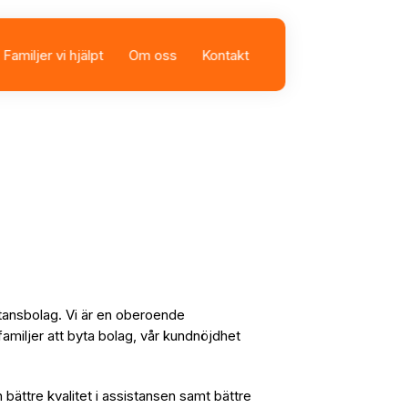
Familjer vi hjälpt
Om oss
Kontakt
sbolag
istans
stansbolag. Vi är en oberoende
familjer att byta bolag, vår kundnöjdhet
n bättre kvalitet i assistansen samt bättre