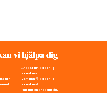
an vi hjälpa dig
Ansöka om personlig
assistans
stans?
Vem kan få personlig
mmunal
assistans?
Hur går en ansökan till?
å
en