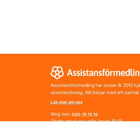
Footer
Assistansförmedling har sedan år 2010 hjälp
assistansbolag. Allt börjar med ett samtal
Läs mer om oss
Ring oss:
020-19 10 10
Chatta med oss: mån-fre kl. 10-15