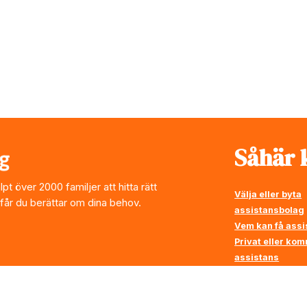
Såhär k
t över 2000 familjer att hitta rätt
Välja eller byta
 får du berättar om dina behov.
assistansbolag
Vem kan få assi
Privat eller ko
assistans
Vi ställer krav p
assistansbolag