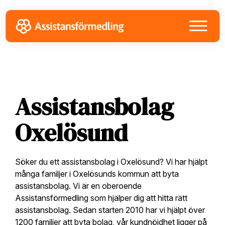
Skip
Skip
Skip
to
to
to
primary
main
footer
navigation
content
Assistansbolag
Oxelösund
Söker du ett assistansbolag i Oxelösund? Vi har hjälpt
många familjer i Oxelösunds kommun att byta
assistansbolag. Vi är en oberoende
Assistansförmedling som hjälper dig att hitta rätt
assistansbolag. Sedan starten 2010 har vi hjälpt över
1200 familjer att byta bolag, vår kundnöjdhet ligger på