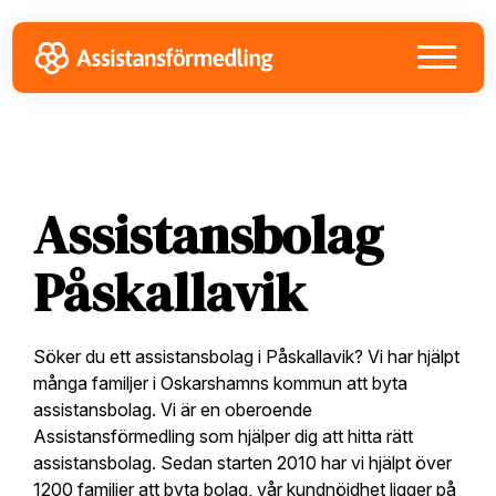
Skip
Skip
Skip
to
to
to
primary
main
footer
navigation
content
Assistansbolag
Påskallavik
Söker du ett assistansbolag i Påskallavik? Vi har hjälpt
många familjer i Oskarshamns kommun att byta
assistansbolag. Vi är en oberoende
Assistansförmedling som hjälper dig att hitta rätt
assistansbolag. Sedan starten 2010 har vi hjälpt över
1200 familjer att byta bolag, vår kundnöjdhet ligger på