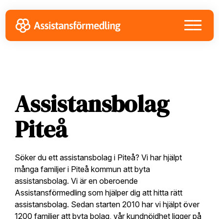
Skip
Skip
Skip
to
to
to
primary
main
footer
navigation
content
Assistansbolag
Piteå
Söker du ett assistansbolag i Piteå? Vi har hjälpt
många familjer i Piteå kommun att byta
assistansbolag. Vi är en oberoende
Assistansförmedling som hjälper dig att hitta rätt
assistansbolag. Sedan starten 2010 har vi hjälpt över
1200 familjer att byta bolag, vår kundnöjdhet ligger på