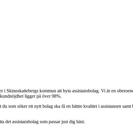
er i Skinnskattebergs kommun att byta assistansbolag. Vi är en oberoende
r kundnöjdhet ligger på över 98%.
t du som söker ett nytt bolag ska få en bättre kvalitet i assistansen samt b
itta det assistansbolag som passar just dig bäst.