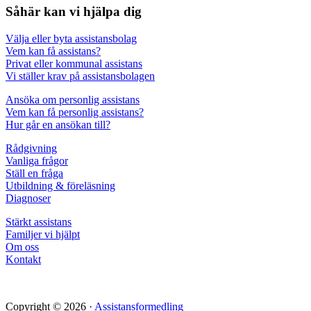
Såhär kan vi hjälpa dig
Välja eller byta assistansbolag
Vem kan få assistans?
Privat eller kommunal assistans
Vi ställer krav på assistansbolagen
Ansöka om personlig assistans
Vem kan få personlig assistans?
Hur går en ansökan till?
Rådgivning
Vanliga frågor
Ställ en fråga
Utbildning & föreläsning
Diagnoser
Stärkt assistans
Familjer vi hjälpt
Om oss
Kontakt
Copyright © 2026 ·
Assistansformedling