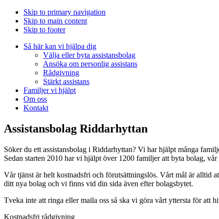
Skip to primary navigation
Skip to main content
Skip to footer
Så här kan vi hjälpa dig
Välja eller byta assistansbolag
Ansöka om personlig assistans
Rådgivning
Stärkt assistans
Familjer vi hjälpt
Om oss
Kontakt
Assistansbolag Riddarhyttan
Söker du ett assistansbolag i Riddarhyttan? Vi har hjälpt många familj
Sedan starten 2010 har vi hjälpt över 1200 familjer att byta bolag, vå
Vår tjänst är helt kostnadsfri och förutsättningslös. Vårt mål är alltid at
ditt nya bolag och vi finns vid din sida även efter bolagsbytet.
Tveka inte att ringa eller maila oss så ska vi göra vårt yttersta för att h
Kostnadsfri rådgivning