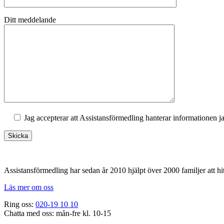
Ditt meddelande
Jag accepterar att Assistansförmedling hanterar informationen j
Footer
Assistansförmedling har sedan år 2010 hjälpt över 2000 familjer att hit
Läs mer om oss
Ring oss:
020-19 10 10
Chatta med oss: mån-fre kl. 10-15