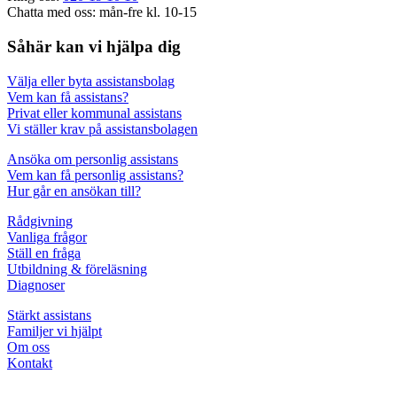
Chatta med oss: mån-fre kl. 10-15
Såhär kan vi hjälpa dig
Välja eller byta assistansbolag
Vem kan få assistans?
Privat eller kommunal assistans
Vi ställer krav på assistansbolagen
Ansöka om personlig assistans
Vem kan få personlig assistans?
Hur går en ansökan till?
Rådgivning
Vanliga frågor
Ställ en fråga
Utbildning & föreläsning
Diagnoser
Stärkt assistans
Familjer vi hjälpt
Om oss
Kontakt