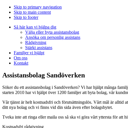
Skip to primary navigation
Skip to main content
Skip to footer
Så här kan vi hjälpa dig
Välja eller byta assistansbolag
Ansöka om personlig assistans
Rådgivning
Stärkt assistans
Familjer vi hjälpt
Om oss
Kontakt
Assistansbolag Sandöverken
Söker du ett assistansbolag i Sandöverken? Vi har hjälpt många familj
starten 2010 har vi hjälpt över 1200 familjer att byta bolag, vår kund
Vår tjänst är helt kostnadsfri och förutsättningslös. Vårt mål är alltid at
ditt nya bolag och vi finns vid din sida även efter bolagsbytet.
Tveka inte att ringa eller maila oss så ska vi göra vårt yttersta för att h
Kostnadsfri rådgivning