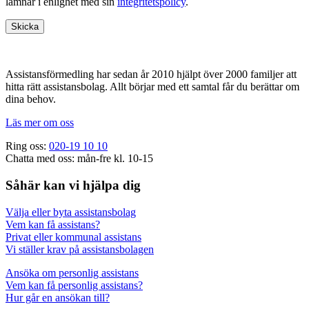
lämnar i enlighet med sin
integritetspolicy
.
Footer
Assistansförmedling har sedan år 2010 hjälpt över 2000 familjer att
hitta rätt assistansbolag. Allt börjar med ett samtal får du berättar om
dina behov.
Läs mer om oss
Ring oss:
020-19 10 10
Chatta med oss: mån-fre kl. 10-15
Såhär kan vi hjälpa dig
Välja eller byta assistansbolag
Vem kan få assistans?
Privat eller kommunal assistans
Vi ställer krav på assistansbolagen
Ansöka om personlig assistans
Vem kan få personlig assistans?
Hur går en ansökan till?