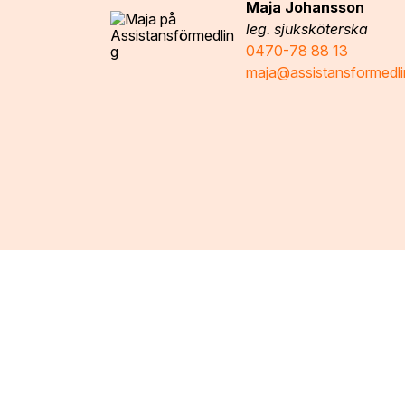
Maja Johansson
leg. sjuksköterska
0470-78 88 13
maja@assistansformedli