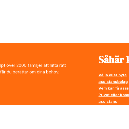
Såhär k
t över 2000 familjer att hitta rätt
 får du berättar om dina behov.
Välja eller byta
assistansbolag
Vem kan få assi
Privat eller ko
assistans
Vi ställer krav p
assistansbolag
Rådgivning