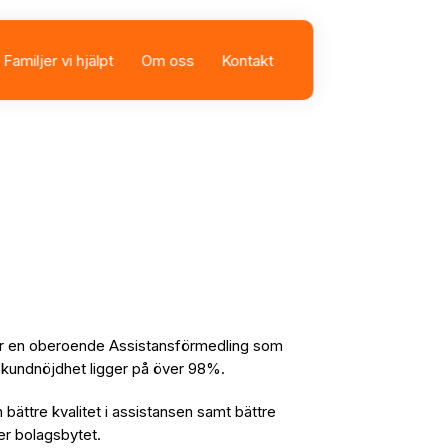
Familjer vi hjälpt
Om oss
Kontakt
sbolag
istans
i är en oberoende Assistansförmedling som
vår kundnöjdhet ligger på över 98%.
n bättre kvalitet i assistansen samt bättre
fter bolagsbytet.