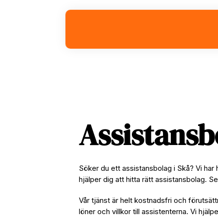
Skip
Skip
Skip
to
to
to
primary
main
footer
navigation
content
Assistansb
Söker du ett assistansbolag i Skå? Vi har
hjälper dig att hitta rätt assistansbolag. 
Vår tjänst är helt kostnadsfri och förutsätt
löner och villkor till assistenterna. Vi hjäl