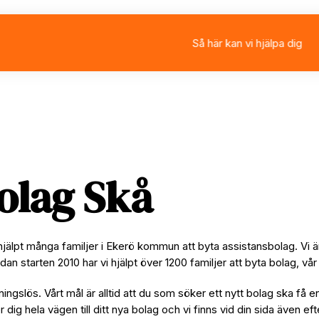
Så här kan vi hjälpa dig
Välja eller byta assistan
Ansöka om personlig ass
Rådgivning
Stärkt assistans
olag Skå
 hjälpt många familjer i Ekerö kommun att byta assistansbolag. V
Sedan starten 2010 har vi hjälpt över 1200 familjer att byta bolag, 
ningslös. Vårt mål är alltid att du som söker ett nytt bolag ska få e
per dig hela vägen till ditt nya bolag och vi finns vid din sida även e