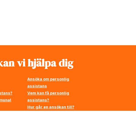
an vi hjälpa dig
Ansöka om personlig
assistans
stans?
Vem kan få personlig
mmunal
assistans?
Hur går en ansökan till?
å
en
Stärkt assistans