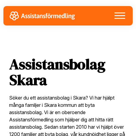
Skip
Skip
Skip
to
to
to
primary
main
footer
navigation
content
Assistansbolag
Skara
Söker du ett assistansbolag i Skara? Vi har hjälpt
många familjer i Skara kommun att byta
assistansbolag. Vi är en oberoende
Assistansförmedling som hjälper dig att hitta rätt
assistansbolag. Sedan starten 2010 har vi hjälpt över
1200 familjer att byta bolag, vår kundnöjdhet ligger på