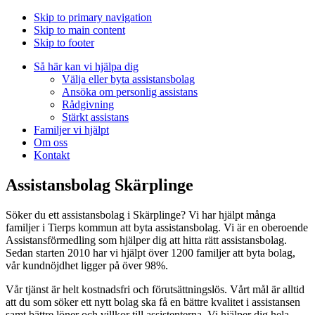
Skip to primary navigation
Skip to main content
Skip to footer
Så här kan vi hjälpa dig
Välja eller byta assistansbolag
Ansöka om personlig assistans
Rådgivning
Stärkt assistans
Familjer vi hjälpt
Om oss
Kontakt
Assistansbolag Skärplinge
Söker du ett assistansbolag i Skärplinge? Vi har hjälpt många
familjer i Tierps kommun att byta assistansbolag. Vi är en oberoende
Assistansförmedling som hjälper dig att hitta rätt assistansbolag.
Sedan starten 2010 har vi hjälpt över 1200 familjer att byta bolag,
vår kundnöjdhet ligger på över 98%.
Vår tjänst är helt kostnadsfri och förutsättningslös. Vårt mål är alltid
att du som söker ett nytt bolag ska få en bättre kvalitet i assistansen
samt bättre löner och villkor till assistenterna. Vi hjälper dig hela