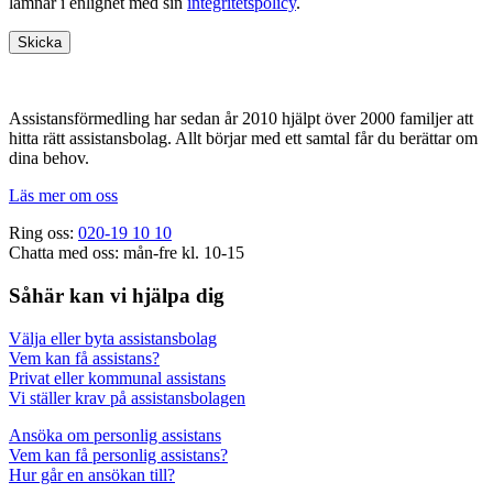
lämnar i enlighet med sin
integritetspolicy
.
Footer
Assistansförmedling har sedan år 2010 hjälpt över 2000 familjer att
hitta rätt assistansbolag. Allt börjar med ett samtal får du berättar om
dina behov.
Läs mer om oss
Ring oss:
020-19 10 10
Chatta med oss: mån-fre kl. 10-15
Såhär kan vi hjälpa dig
Välja eller byta assistansbolag
Vem kan få assistans?
Privat eller kommunal assistans
Vi ställer krav på assistansbolagen
Ansöka om personlig assistans
Vem kan få personlig assistans?
Hur går en ansökan till?