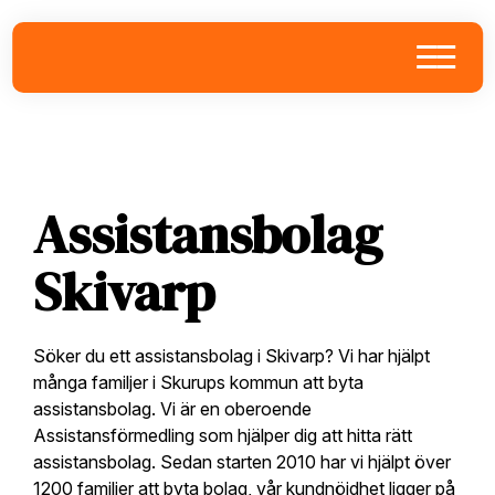
Skip
Skip
Skip
to
to
to
primary
main
footer
navigation
content
Assistansbolag
Skivarp
Söker du ett assistansbolag i Skivarp? Vi har hjälpt
många familjer i Skurups kommun att byta
assistansbolag. Vi är en oberoende
Assistansförmedling som hjälper dig att hitta rätt
assistansbolag. Sedan starten 2010 har vi hjälpt över
1200 familjer att byta bolag, vår kundnöjdhet ligger på