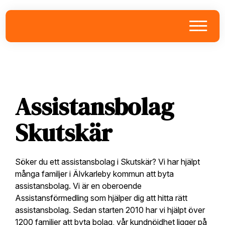
Skip
Skip
Skip
to
to
to
primary
main
footer
navigation
content
Assistansbolag
Skutskär
Söker du ett assistansbolag i Skutskär? Vi har hjälpt
många familjer i Älvkarleby kommun att byta
assistansbolag. Vi är en oberoende
Assistansförmedling som hjälper dig att hitta rätt
assistansbolag. Sedan starten 2010 har vi hjälpt över
1200 familjer att byta bolag, vår kundnöjdhet ligger på