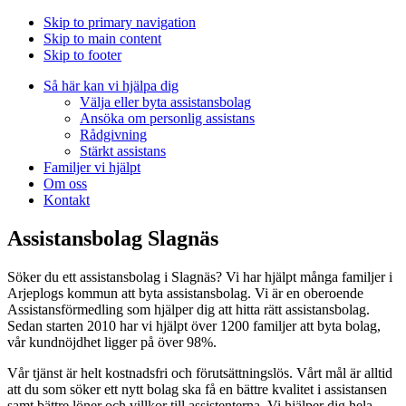
Skip to primary navigation
Skip to main content
Skip to footer
Så här kan vi hjälpa dig
Välja eller byta assistansbolag
Ansöka om personlig assistans
Rådgivning
Stärkt assistans
Familjer vi hjälpt
Om oss
Kontakt
Assistansbolag Slagnäs
Söker du ett assistansbolag i Slagnäs? Vi har hjälpt många familjer i
Arjeplogs kommun att byta assistansbolag. Vi är en oberoende
Assistansförmedling som hjälper dig att hitta rätt assistansbolag.
Sedan starten 2010 har vi hjälpt över 1200 familjer att byta bolag,
vår kundnöjdhet ligger på över 98%.
Vår tjänst är helt kostnadsfri och förutsättningslös. Vårt mål är alltid
att du som söker ett nytt bolag ska få en bättre kvalitet i assistansen
samt bättre löner och villkor till assistenterna. Vi hjälper dig hela