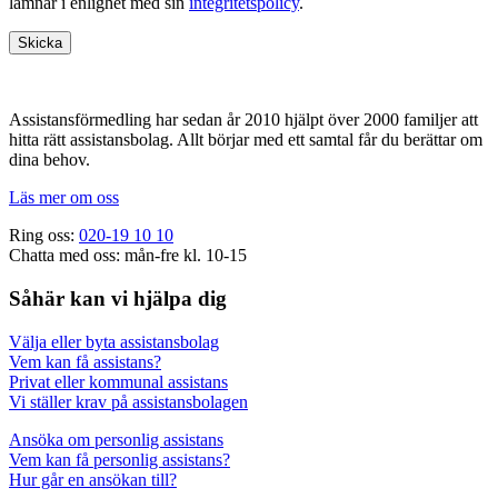
lämnar i enlighet med sin
integritetspolicy
.
Footer
Assistansförmedling har sedan år 2010 hjälpt över 2000 familjer att
hitta rätt assistansbolag. Allt börjar med ett samtal får du berättar om
dina behov.
Läs mer om oss
Ring oss:
020-19 10 10
Chatta med oss: mån-fre kl. 10-15
Såhär kan vi hjälpa dig
Välja eller byta assistansbolag
Vem kan få assistans?
Privat eller kommunal assistans
Vi ställer krav på assistansbolagen
Ansöka om personlig assistans
Vem kan få personlig assistans?
Hur går en ansökan till?