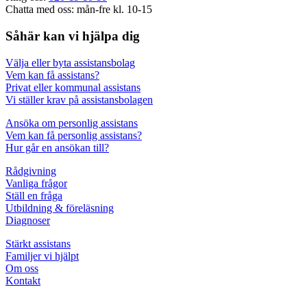
Chatta med oss: mån-fre kl. 10-15
Såhär kan vi hjälpa dig
Välja eller byta assistansbolag
Vem kan få assistans?
Privat eller kommunal assistans
Vi ställer krav på assistansbolagen
Ansöka om personlig assistans
Vem kan få personlig assistans?
Hur går en ansökan till?
Rådgivning
Vanliga frågor
Ställ en fråga
Utbildning & föreläsning
Diagnoser
Stärkt assistans
Familjer vi hjälpt
Om oss
Kontakt