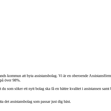
tlands kommun att byta assistansbolag. Vi är en oberoende Assistansförme
r på över 98%.
t du som söker ett nytt bolag ska få en bättre kvalitet i assistansen samt b
itta det assistansbolag som passar just dig bäst.