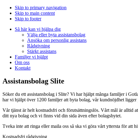
Skip to primary navigation
Skip to main content
Skip to footer
Så här kan vi hjälpa dig
Välja eller byta assistansbolag
Ansöka om personlig assistans
Rådgivning
Stärkt assistans
Familjer vi hjälpt
Om oss
Kontakt
Assistansbolag Slite
Söker du ett assistansbolag i Slite? Vi har hjälpt många familjer i Go
har vi hjälpt över 1200 familjer att byta bolag, vår kundnöjdhet ligge
Vår tjänst är helt kostnadsfri och förutsättningslös. Vårt mål är alltid at
ditt nya bolag och vi finns vid din sida även efter bolagsbytet.
Tveka inte att ringa eller maila oss så ska vi göra vårt yttersta för att h
Kostnadsfri rådgivning