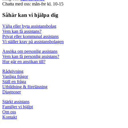
Chatta med oss: mån-fre kl. 10-15
Såhär kan vi hjälpa dig
Välja eller byta assistansbolag
Vem kan få assistans?
Privat eller kommunal assistans
Vi ställer krav på assistansbolagen
Ansöka om personlig assistans
Vem kan få personlig assistans?
Hur går en ansökan till?
Rådgivning
Vanliga frågor
Ställ en fråga
Utbildning & föreläsning
Diagnoser
Stärkt assistans
Familjer vi hjälpt
Om oss
Kontakt