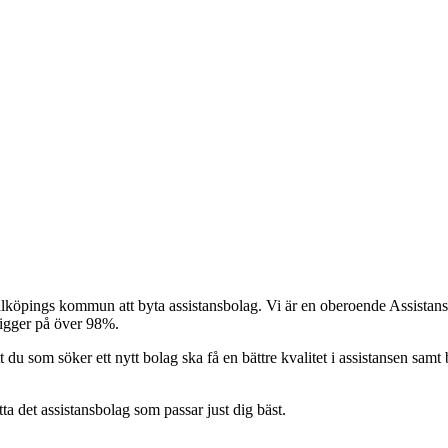
Falköpings kommun att byta assistansbolag. Vi är en oberoende Assistansf
ligger på över 98%.
t du som söker ett nytt bolag ska få en bättre kvalitet i assistansen samt b
itta det assistansbolag som passar just dig bäst.