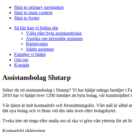
Skip to primary navigation
Skip to main content
Skip to footer
Så här kan vi hjälpa dig
Välja eller byta assistansbolag
Ansöka om personlig assistans
Rådgivning
Stärkt assistans
Familjer vi hjälpt
Om oss
Kontakt
Assistansbolag Slutarp
Söker du ett assistansbolag i Slutarp? Vi har hjälpt många familjer i 
2010 har vi hjälpt över 1200 familjer att byta bolag, vår kundnöjdhet 
Vår tjänst är helt kostnadsfri och förutsättningslös. Vårt mål är alltid at
ditt nya bolag och vi finns vid din sida även efter bolagsbytet.
Tveka inte att ringa eller maila oss så ska vi göra vårt yttersta för att h
Kostnadsfri rådgivning