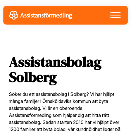
Skip
Skip
Skip
to
to
to
primary
main
footer
navigation
content
Assistansbolag
Solberg
Söker du ett assistansbolag i Solberg? Vi har hjälpt
många familjer i Örnsköldsviks kommun att byta
assistansbolag. Vi är en oberoende
Assistansförmedling som hjälper dig att hitta rätt
assistansbolag. Sedan starten 2010 har vi hjälpt över
1200 familjer att byta bolag, vår kundnöjdhet ligger på